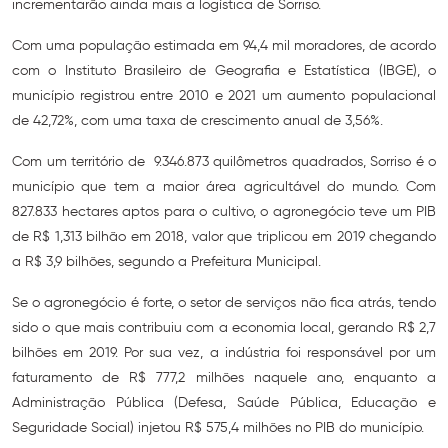
incrementarão ainda mais a logística de Sorriso.
Com uma população estimada em 94,4 mil moradores, de acordo
com o Instituto Brasileiro de Geografia e Estatística (IBGE), o
município registrou entre 2010 e 2021 um aumento populacional
de 42,72%, com uma taxa de crescimento anual de 3,56%.
Com um território de 9.346.873 quilômetros quadrados, Sorriso é o
município que tem a maior área agricultável do mundo. Com
827.833 hectares aptos para o cultivo, o agronegócio teve um PIB
de R$ 1,313 bilhão em 2018, valor que triplicou em 2019 chegando
a R$ 3,9 bilhões, segundo a Prefeitura Municipal.
Se o agronegócio é forte, o setor de serviços não fica atrás, tendo
sido o que mais contribuiu com a economia local, gerando R$ 2,7
bilhões em 2019. Por sua vez, a indústria foi responsável por um
faturamento de R$ 777,2 milhões naquele ano, enquanto a
Administração Pública (Defesa, Saúde Pública, Educação e
Seguridade Social) injetou R$ 575,4 milhões no PIB do município.