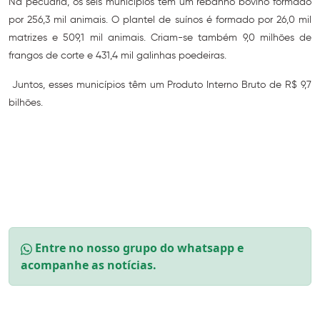
Na pecuária, os seis municípios têm um rebanho bovino formado
por 256,3 mil animais. O plantel de suínos é formado por 26,0 mil
matrizes e 509,1 mil animais. Criam-se também 9,0 milhões de
frangos de corte e 431,4 mil galinhas poedeiras.
Juntos, esses municípios têm um Produto Interno Bruto de R$ 9,7
bilhões.
Entre no nosso grupo do whatsapp e
acompanhe as notícias.