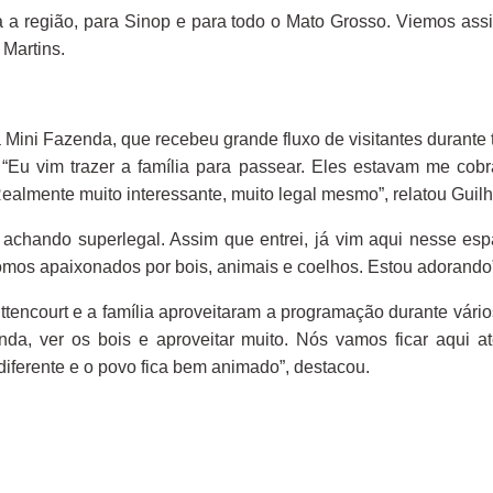
 a região, para Sinop e para todo o Mato Grosso. Viemos assi
Martins.
a Mini Fazenda, que recebeu grande fluxo de visitantes durant
. “Eu vim trazer a família para passear. Eles estavam me cob
ealmente muito interessante, muito legal mesmo”, relatou Gui
achando superlegal. Assim que entrei, já vim aqui nesse espa
Somos apaixonados por bois, animais e coelhos. Estou adorando
ttencourt e a família aproveitaram a programação durante vári
da, ver os bois e aproveitar muito. Nós vamos ficar aqui a
diferente e o povo fica bem animado”, destacou.