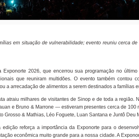
mílias em situação de vulnerabilidade; evento reuniu cerca d
da Exponorte 2026, que encerrou sua programação no último 
acionais que reuniram multidões. O evento também contou c
itou a arrecadação de alimentos a serem destinados a famílias e
sta atraiu milhares de visitantes de Sinop e de toda a região
auan e Bruno & Marrone — estiveram presentes cerca de 100 
to Grosso & Mathias, Léo Foguete, Luan Santana e Juntô Deu 
a edição reforça a importância da Exponorte para o desenvolv
tação econômica muito grande para a nossa cidade. A Exponor